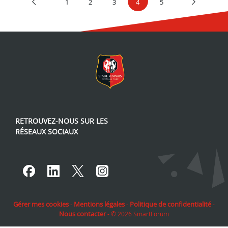
1
2
3
4
5
RETROUVEZ-NOUS SUR LES
RÉSEAUX SOCIAUX
Lien vers notre page Facebook
Lien vers notre page Linked
Lien vers notre page Tw
Lien vers notre pag
Gérer mes cookies
Mentions légales
Politique de confidentialité
-
-
-
Nous contacter
- © 2026
SmartForum